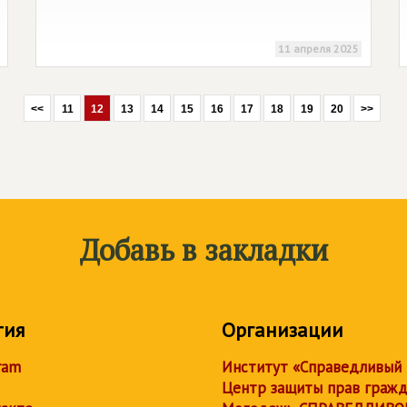
11 апреля 2025
<<
11
12
13
14
15
16
17
18
19
20
>>
Добавь в закладки
тия
Организации
ram
Институт «Справедливый
Центр защиты прав граж