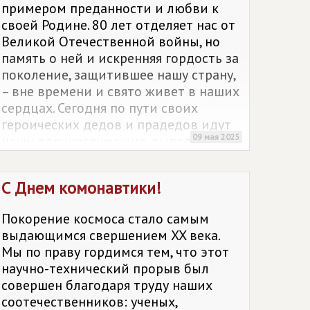
примером преданности и любви к
своей Родине. 80 лет отделяет нас от
Великой Отечественной войны, но
память о ней и искренняя гордость за
поколение, защитившее нашу страну,
– вне времени и свято живет в наших
сердцах. Сегодня по пути своих
героических дедов и прадедов идут
09 мая 2025
наши военнослужащие, выполняя
задачи в зоне специальной военной
операции. Они делают все
С Днем комонавтики!
возможное, а порой и невозможное,
чтобы отстоять великие ценности
Покорение космоса стало самым
России: родной язык, традиции,
выдающимся свершением XX века.
свободу.
Мы по праву гордимся тем, что этот
научно-технический прорыв был
совершен благодаря труду наших
соотечественников: ученых,