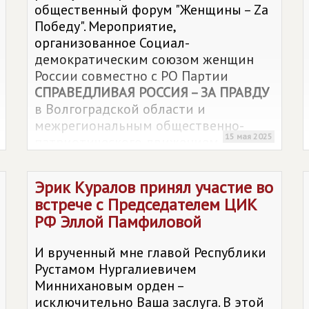
общественный форум "Женщины – Zа
Победу". Мероприятие,
организованное Социал-
демократическим союзом женщин
России совместно с РО Партии
СПРАВЕДЛИВАЯ РОССИЯ – ЗА ПРАВДУ
в Волгоградской области и
межрегиональным общественно-
15 мая 2025
патриотического движением "ВЕЧНО
ЖИВЫЕ", прошло под темой
"Надежный тыл – залог Победы!"
Эрик Куралов принял участие во
встрече с Председателем ЦИК
РФ Эллой Памфиловой
И врученный мне главой Республики
Рустамом Нургалиевичем
Миннихановым орден –
исключительно Ваша заслуга. В этой