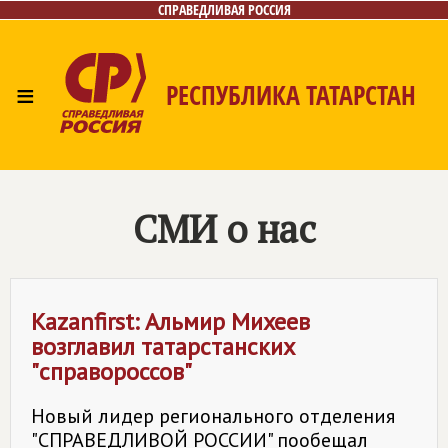
СПРАВЕДЛИВАЯ РОССИЯ
≡
РЕСПУБЛИКА ТАТАРСТАН
Главная
Новости
Лица
Фото/Видео
СМИ о нас
Газета
Контакты
Поиск
СМИ о нас
Kazanfirst: Альмир Михеев
возглавил татарстанских
"справороссов"
Новый лидер регионального отделения
"СПРАВЕДЛИВОЙ РОССИИ" пообещал